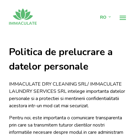
RO
Acasă
Politica de prelucrare a
Curățătorie haine & țesături
datelor personale
Spălătorie lenjerie hotel
IMMACULATE DRY CLEANING SRL/ IMMACULATE
LAUNDRY SERVICES SRL intelege importanta datelor
Comodat textile
personale si a protectiei si mentinerii confidentialitatii
acestora intr-un mod cat mai securizat.
Prețuri
Pentru noi, este importanta o comunicare transparenta
Contact
prin care sa transmitem tuturor clientilor nostri
informatiile necesare despre modul in care administram