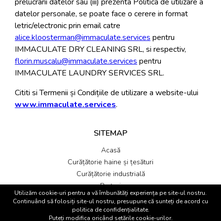
prelucrarii datelor sau (iii) prezenta Politica de utilizare a
datelor personale, se poate face o cerere in format
letric/electronic prin email catre
alice.kloosterman@immaculate.services
pentru
IMMACULATE DRY CLEANING SRL, si respectiv,
florin.muscalu@immaculate.services
pentru
IMMACULATE LAUNDRY SERVICES SRL.
Cititi si Termenii și Condițiile de utilizare a website-ului
www.immaculate.services
.
SITEMAP
Acasă
Curățătorie haine și țesături
Curățătorie industrială
Prețuri
Utilizăm cookie-uri pentru a vă îmbunătăți experiența pe site-ul nostru.
Contact
Continuând să folosiți site-ul nostru, presupune că sunteți de acord cu
Termeni și condiții
politica de confidențialitate.
Puteți modifica oricând setările cookie-urilor.