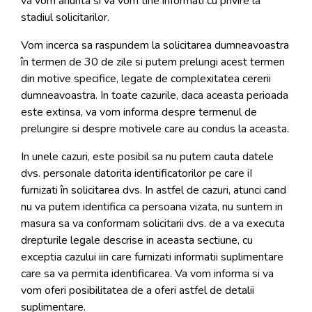
va vom anunta si va vom tine informati cu privire la
stadiul solicitarilor.
Vom incerca sa raspundem la solicitarea dumneavoastra
în termen de 30 de zile si putem prelungi acest termen
din motive specifice, legate de complexitatea cererii
dumneavoastra. In toate cazurile, daca aceasta perioada
este extinsa, va vom informa despre termenul de
prelungire si despre motivele care au condus la aceasta.
In unele cazuri, este posibil sa nu putem cauta datele
dvs. personale datorita identificatorilor pe care iI
furnizati în solicitarea dvs. In astfel de cazuri, atunci cand
nu va putem identifica ca persoana vizata, nu suntem in
masura sa va conformam solicitarii dvs. de a va executa
drepturile legale descrise in aceasta sectiune, cu
exceptia cazului iin care furnizati informatii suplimentare
care sa va permita identificarea. Va vom informa si va
vom oferi posibilitatea de a oferi astfel de detalii
suplimentare.