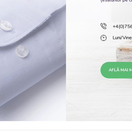
țesăturilor pe ca
+4(0)75
Luni/Vine
AFLĂ MAI 