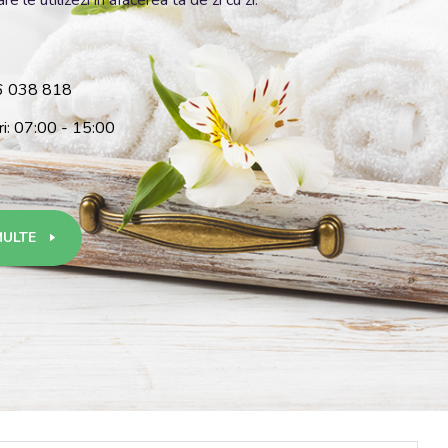
re le utilizezi în afacerea ta de zi cu zi.
6 038 818
ri: 07:00 - 15:00
MULTE