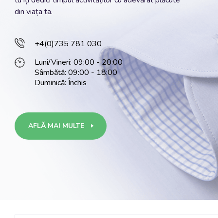
tu iți dedici timpul activităților cu adevărat plăcute
din viața ta.
+4(0)735 781 030
Luni/Vineri: 09:00 - 20:00
Sâmbătă: 09:00 - 18:00
Duminică: Închis
AFLĂ MAI MULTE