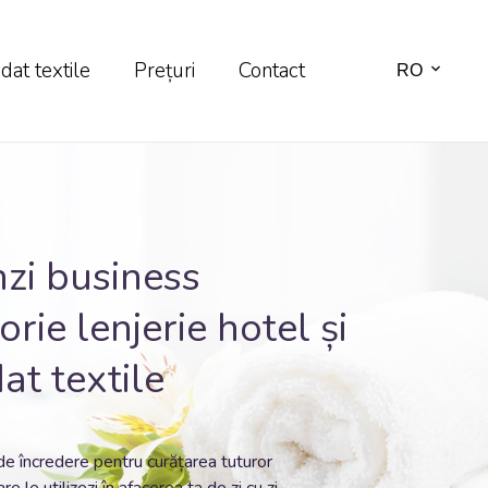
at textile
Prețuri
Contact
RO
zi
business
rie lenjerie hotel și
t textile
de încredere pentru curățarea tuturor