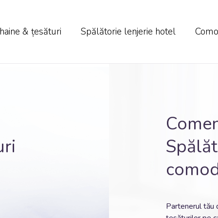
haine & țesături
Spălătorie lenjerie hotel
Comod
Comen
uri
Spălăto
comoda
Partenerul tău 